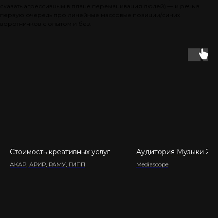
сказать агрессивным в плане переманивания людей) — и речь в
первую очередь про линейные массовые позиции/синих
воротничков с опытом и без.
Стоимость креативных услуг
Аудитория Музыки 20
АКАР, АРИР, РАМУ, ГИПП
Mediascope