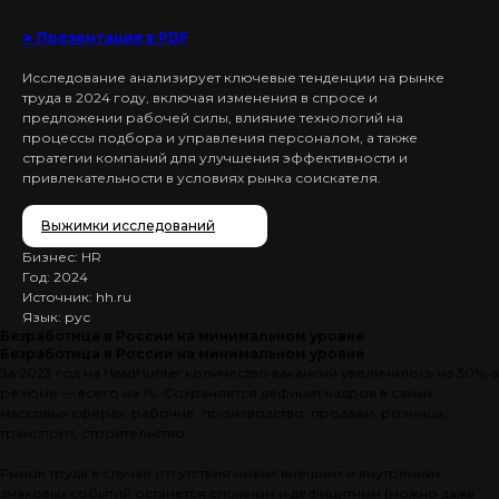
➤ Презентация в PDF
Исследование анализирует ключевые тенденции на рынке
труда в 2024 году, включая изменения в спросе и
предложении рабочей силы, влияние технологий на
процессы подбора и управления персоналом, а также
стратегии компаний для улучшения эффективности и
привлекательности в условиях рынка соискателя.
Выжимки исследований
Бизнес: HR
Год: 2024
Источник: hh.ru
Язык: рус
Безработица в России на минимальном уровне
Безработица в России на минимальном уровне
За 2023 год на HeadHunter количество вакансий увеличилось на 30%, а
резюме — всего на 1%. Сохраняется дефицит кадров в самых
массовых сферах: рабочие, производство, продажи, розница,
транспорт, строительство.
Рынок труда в случае отсутствия новых внешних и внутренних
знаковых событий останется сложным и дефицитным (можно даже