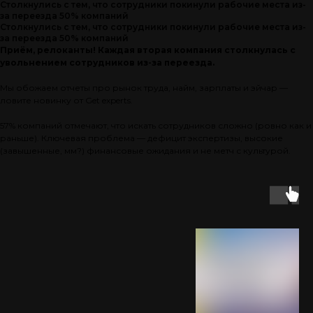
Столкнулись с тем, что сотрудники покинули рабочие места из-
за переезда 50% компаний
Столкнулись с тем, что сотрудники покинули рабочие места из-
за переезда 50% компаний
Приём, релоканты! Каждая вторая компания столкнулась с
увольнением сотрудников из-за переезда.
Мы обожаем отчеты про рынок труда, найм, зарплаты и эйчар —
ловите новинку от Get experts.
57% компаний отмечают, что искать сотрудников сложно (ровно как и
раньше). Ключевая проблема — дефицит экспертизы, высокие
(завышенные, мм?) финансовые ожидания и не метч с культурой.