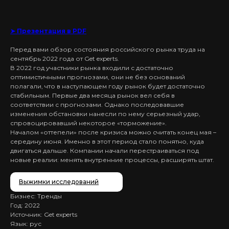
➤ Презентация в PDF
Перед вами обзор состояния российского рынка труда на
сентябрь 2022 года от Get experts.
В 2022 год участники рынка входили с достаточно
оптимистичными прогнозами, они не без оснований
полагали, что в наступающем году рынок будет достаточно
стабильным. Первые два месяца рынок вел себя в
соответствии с прогнозами. Однако последовавшие
изменения обстановки нанесли по нему серьезный удар,
спровоцировавший некоторое «торможение».
Началом «оттепели» после кризиса можно считать конец мая –
середину июня. Именно в этот период стало понятно, куда
двигаться дальше. Компании начали перестраиваться под
новые реалии: менять внутренние процессы, расширять штат.
Выжимки исследований
Бизнес: Тренды
Год: 2022
Источник: Get experts
Язык: рус