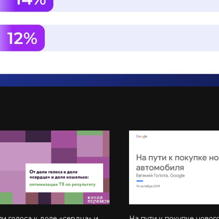
ли голоса к доле «сердца» и
На пути к покупке новог