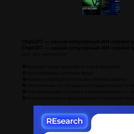
ChatGPT — самый популярный ИИ-сервис 
ChatGPT — самый популярный ИИ-сервис 
Для чего используют:
🌀
Быстрый поиск при работе с информацией
🌀
Автоматизация рутинных задач
🌀
Анализ и обработка больших объемов данных
🌀
Обеспечение согласованности информации (отче
🌀
Персонализация контента и пользовательского 
🌀
Моделирование и предсказание поведения поль