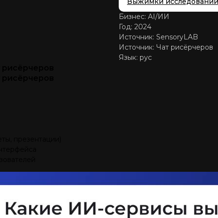
Выжимки исследовани
Бизнес: AI/ИИ
Год: 2024
Источник: SensoryLAB
Источник: Чат рисёрчеров
Язык: рус
у рисёрчеров
у рисёрчеров
ты, презентации)
интерфейса
зователей