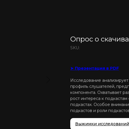
Опрос о скачив
SKU:
➤ Презентация в PDF
Исследование анализирует
профиль слушателей, предп
компонента. Охватывает ра
рост интереса к подкастам 
подкастах. Особое вниман
подкастов и роли подкасто
Выжимки исследовани