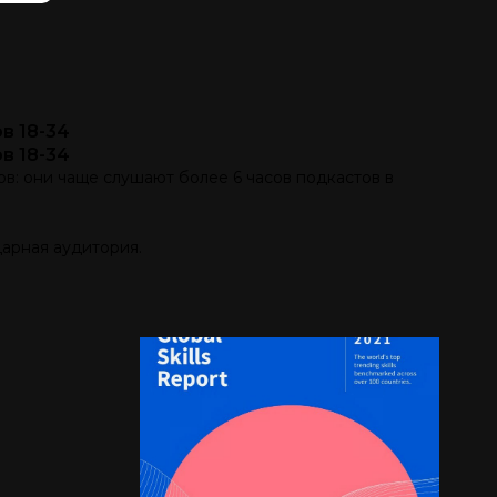
в 18-34
в 18-34
в: они чаще слушают более 6 часов подкастов в
дарная аудитория.