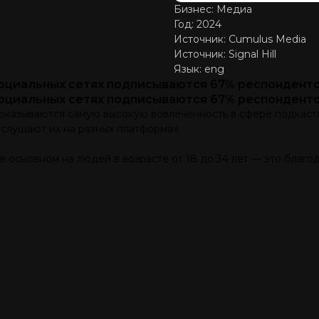
Бизнес: Медиа
Год: 2024
Источник: Cumulus Media
Источник: Signal Hill
Язык: eng
оциальных сетях подписываются 67% респонденто
оциальных сетях подписываются 67% респонденто
оказываются самую высокую вовлеченность в сфере подкасто
слушают их на разных платформах.
в основном на людей в возрасте от 18 до 34 лет — это благо