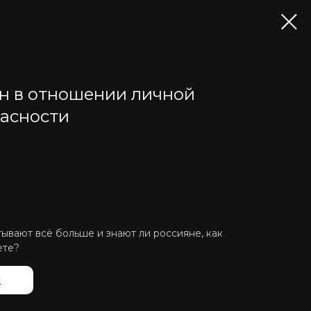
н в отношении личной
асности
вают всё больше и знают ли россияне, как
ете?
й