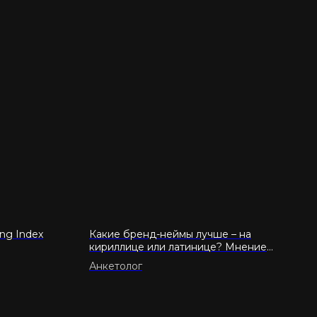
ing Index
Какие бренд-неймы лучше – на
кириллице или латинице? Мнение
российских потребителей
Анкетолог