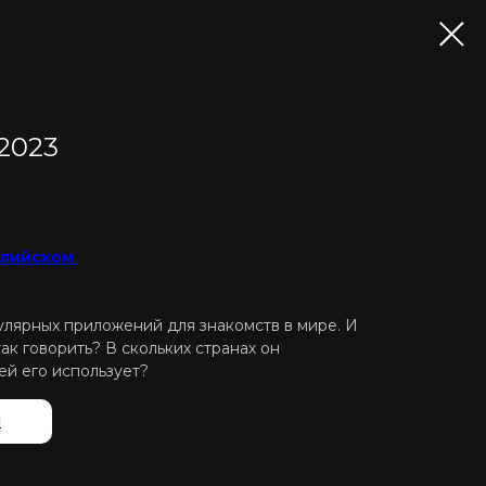
 2023
нглийском
пулярных приложений для знакомств в мире. И
так говорить? В скольких странах он
ей его использует?
й