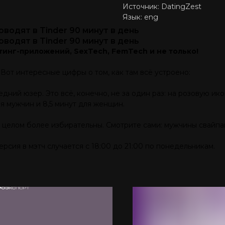
Источник: DatingZest
Язык: eng
водят в Tinder 90 минут в день
водят в Tinder 90 минут в день
инг-приложений, SexTech, FemTech и не только!
Вот интересные цифры о том, как там всё устроено:
ний юзер. Это всё, конечно, не за один раз: на розовую ик
я мужчин и 8,5 минут для женщин.
 целом более избирательны. Смотрите сами: мужчины свайпа
рсия в мэтч случается с 18:00 до 21:00 по понедельникам.