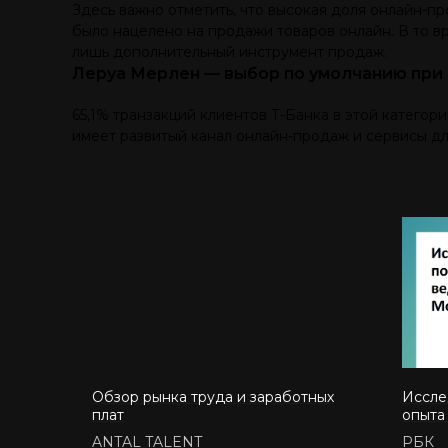
Здесь важно отметить, что высокая доля онлайн-пр
было нацелено на продажи товаров онлайн. В то вр
лишь дополнительный инструмент продаж.
Леруа Мерлен — выбор по умолчанию при
65,1% транзакций клиентов Т-Банка в этой катего
имеет развитый канал онлайн-продаж и сервисы дл
Обзор рынка труда и заработных
Иссле
плат
опыта
Москв
ANTAL TALENT
РБК