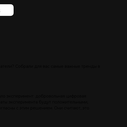
й
патели? Собрали для вас самые важные тренды в
ло эксперимент: добровольная цифровая
льтаты эксперимента будут положительными,
гласны с этим решением. Они считают, это