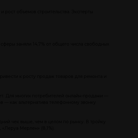
и рост объемов строительства. Эксперты
и сферы заняли 14,7% от общего числа свободных
ривести к росту продаж товаров для ремонта и
ет. Для многих потребителей онлайн-продажи —
ов — как альтернатива телефонному звонку
ний чек выше, чем в целом по рынку. В тройку
 «Леруа Мерлен» (8,1%).