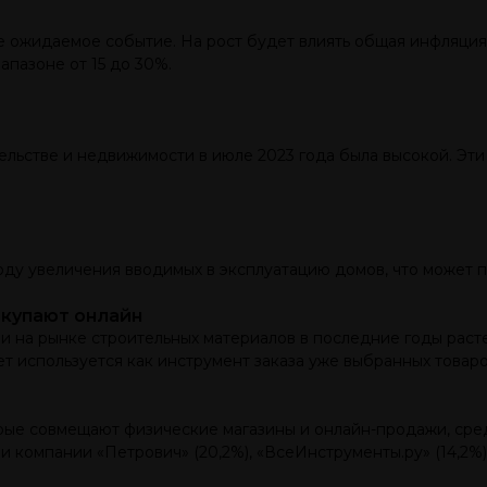
 ожидаемое событие. На рост будет влиять общая инфляция 
апазоне от 15 до 30%.
тельстве и недвижимости в июле 2023 года была высокой. Эт
оду увеличения вводимых в эксплуатацию домов, что может п
окупают онлайн
и на рынке строительных материалов в последние годы раст
т используется как инструмент заказа уже выбранных товар
рые совмещают физические магазины и онлайн-продажи, сред
компании «Петрович» (20,2%), «ВсеИнструменты.ру» (14,2%),