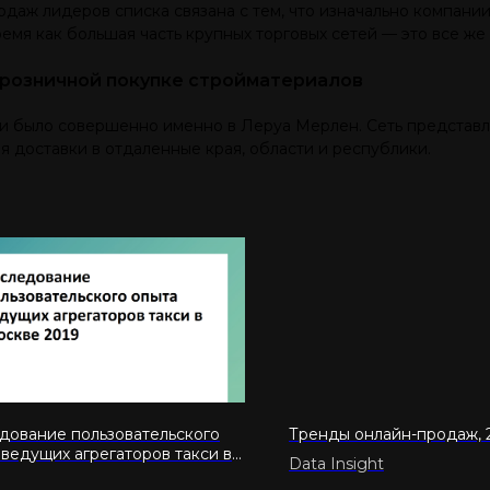
одаж лидеров списка связана с тем, что изначально компании
емя как большая часть крупных торговых сетей — это все же
 розничной покупке стройматериалов
рии было совершенно именно в Леруа Мерлен. Сеть представ
я доставки в отдаленные края, области и республики.
дование пользовательского
Тренды онлайн-продаж, 
 ведущих агрегаторов такси в
Data Insight
е 2019