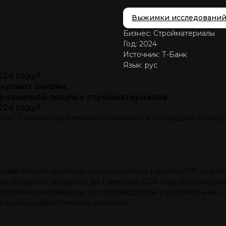
Выжимки исследовани
Бизнес: Стройматериалы
Год: 2024
Источник: Т-Банк
Язык: рус
024 году?
окупают онлайн
 розничной покупке стройматериалов
024 году?
онта? С какими проблемами сталкиваются поставщики и поку
лами Министерство промышленности и торговли РФ запусти
вал 15 марта и продлится до 1 декабря 2024 года. Если резу
дителей и поставщиков. Но производители и ритейлеры не со
я и росту себестоимости упаковки.