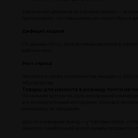
Увеличение ценников на стройматериалы — вполне
прогнозируют, что повышение цен может быть в ди
Дефицит кадров
По данным HH.ru, доля активных вакансий в строи
рабочих мест.
Рост спроса
Эксперты в сфере строительства ожидают в 2024 г
обустройства.
Товары для ремонта в розницу почти не п
По мнению экспертов, роль электронной коммерци
это вспомогательный инструмент. Нередко интерне
менеджеру по продажам.
Другой очевидный тренд — у торговых сетей, кото
лидеров с наибольшей долей онлайн-продаж вошли 