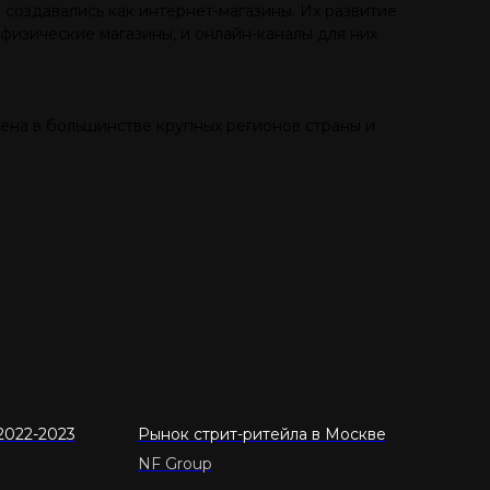
 создавались как интернет-магазины. Их развитие
 физические магазины, и онлайн-каналы для них
лена в большинстве крупных регионов страны и
2022-2023
Рынок стрит-ритейла в Москве
NF Group