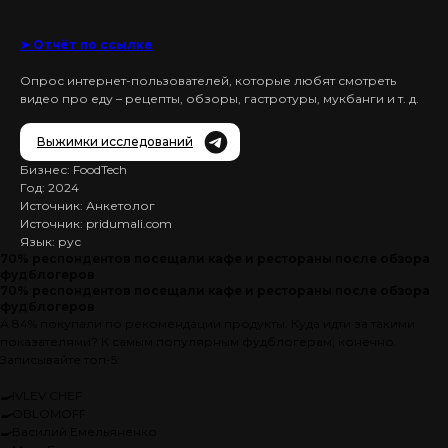
➤ Отчёт по ссылке
Опрос интернет-пользователей, которые любят смотреть
видео про еду – рецепты, обзоры, гастротуры, мукбанги и т. д.
Выжимки исследований
Бизнес: FoodTech
Год: 2024
Источник: Анкетолог
Источник: pridumali.com
Язык: рус
70% респондентов посещали кафе и рестораны после обзора
фудблогеров
70% респондентов посещали кафе и рестораны после обзора
фудблогеров
А 84% покупали по рекомендации продукты. Куда идти за такими
показателями? К самым популярным фудблогерам, конечно.
Записывайте топ-5:
🍳
IVLEV CHEF
🍳
OBLOMOFF
🍳
Василий Емельяненко