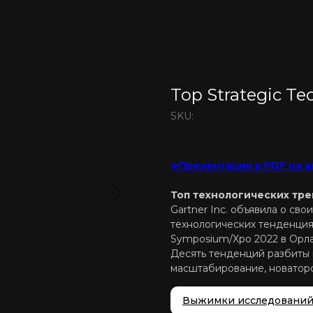
Top Strategic Te
SKU:
➤Презентация в PDF на 
Топ технологических тре
Gartner Inc. объявила о св
технологических тенденциях
Symposium/Xpo 2022 в Орл
Десять тенденций разбиты 
масштабирование, новаторс
Выжимки исследовани