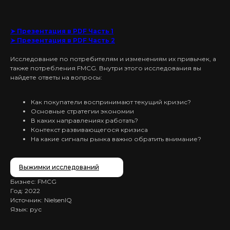
➤ Презентация в PDF Часть 1
➤ Презентация в PDF Часть 2
Исследование по потребителям и изменениям их привычек, а
также потребления FMCG. Внутри этого исследования вы
найдете ответы на вопросы:
Как покупатели воспринимают текущий кризис?
Основные стратегии экономии
В каких направлениях работать?
Контекст развивающегося кризиса
На какие сигналы рынка важно обратить внимание?
Выжимки исследований
Бизнес: FMCG
Год: 2022
Источник: NielsenIQ
Язык: рус