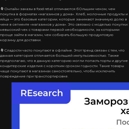
🌀
Онлайн-заказы в food retail отличаются бОльшим чеком, чем
покупка в форматах «магазинов у дома». Хлеб, молочные продукты и
яйца — это базовые категории, которые занимают значимую долю в
чеке в сегменте «магазинов у дома». Это связано с моделью покупки:
невысокий чек с товарами первой необходимости, за которыми
проще зайти в магазин, чем собирать большую продуктовую
корзину для доставки.
🌀
Сладости часто покупают в офлайне. Этот тренд связан с тем, что
данная категория отличается большей импульсивностью. Также
предполагаю, что в данную категорию могли попасть торты и другие
кондитерские изделия с коротким сроком годности. Такие товары
чаще покупают в магазинах самостоятельно, чтобы исключить
повреждение при транспортировке.