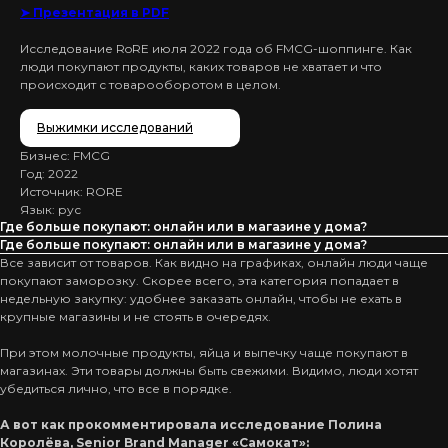
➤ Презентация в PDF
Исследование RoRE июля 2022 года об FMCG-шоппинге. Как
люди покупают продукты, каких товаров не хватает и что
происходит с товарооборотом в целом.
Выжимки исследований
Бизнес: FMCG
Год: 2022
Источник: RORE
Язык: рус
Где больше покупают: онлайн или в магазине у дома?
Где больше покупают: онлайн или в магазине у дома?
Все зависит от товаров. Как видно на графиках, онлайн люди чаще
покупают заморозку. Скорее всего, эта категория попадает в
недельную закупку: удобнее заказать онлайн, чтобы не ехать в
крупные магазины и не стоять в очередях.
При этом молочные продукты, яйца и выпечку чаще покупают в
магазинах. Эти товары должны быть свежими. Видимо, люди хотят
убедиться лично, что все в порядке.
А вот как прокомментировала исследование Полина
Королёва, Senior Brand Manager «Самокат»: