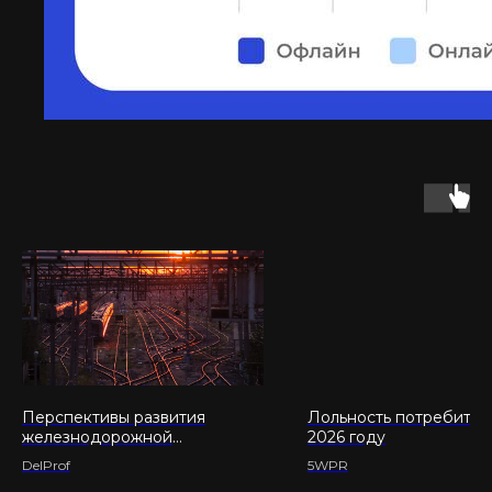
Перспективы развития
Лольность потребител
железнодорожной
2026 году
инфраструктуры в России
DelProf
5WPR