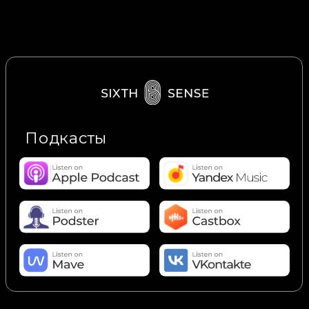
Анализ активности
конкурентов в
digital
Как попасть
в СМИ
Как выяснить
с новостью
портрет ЦА
Написать нам в Telegram