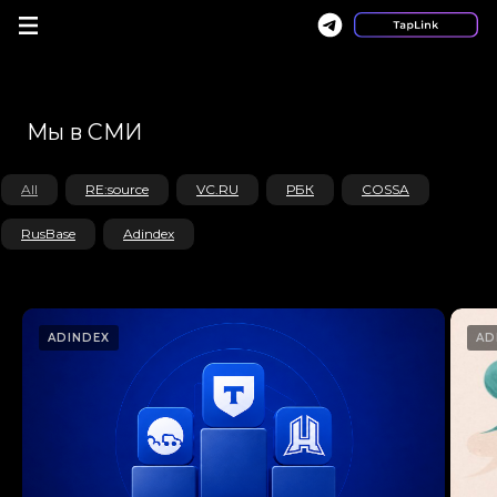
Мы в СМИ
All
RE:source
VC.RU
РБК
COSSA
RusBase
Adindex
ADINDEX
AD