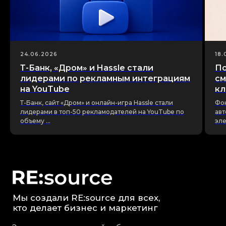
24.06.2026
18.
Т-Банк, «Дром» и Hassle стали
По
Мы создали RE:source для всех,
лидерами по рекламным интеграциям
см
кто делает бизнес и маркетинг
на YouTube
кл
Это страница, на которой собрана вся актуальная
Т-Банк, сайт «Дром» и онлайн-игра Hassle стали
Фок
аналитика для бизнеса в открытом доступе.
Маркетинговые исследования, кейсы и опросы
лидерами в топ-50 рекламодателей на YouTube по
авт
от разных исследовательских институтов
объему ...
эле
в одном месте.
МНЕ НУЖЕН РЕСУРС
Новые отчеты каждый
день на телеграм-канале
Подписаться