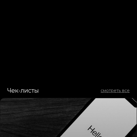
sense@6-sense.pro
МЕНЮ
Услуги
Бизнес-решения
Кейсы
Достижения
Вакансии
Медиа
ПРОДУКТЫ
Аналитика & Стратегия
Брендинг & Дизайн
Креатив & Спецпроекты
Веб-дизайн & IT разработка
SMM и influence-маркетинг
Производство контента
СЕРВИСЫ
RE:source
Digital RE:source
Проверочные списки