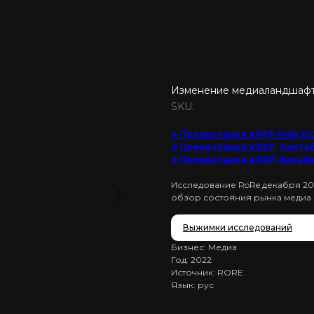
Изменение медиаландшафта
SKU:
➤ Презентация в PDF Май 20
➤ Презентация в PDF Сентя
➤ Презентация в PDF Декабр
Исследование RoRe декабря 20
обзор состояния рынка медиа 
Выжимки исследований
Бизнес: Медиа
Год: 2022
Источник: RORE
Язык: рус