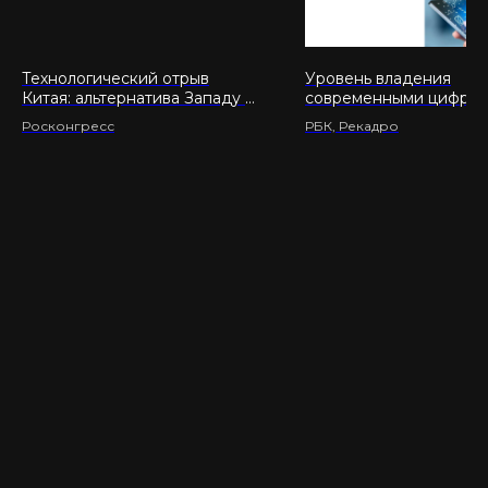
Технологический отрыв
Уровень владения
Китая: альтернатива Западу в
современными цифро
науке и патентах
технологиями жителям
Росконгресс
РБК, Рекадро
России