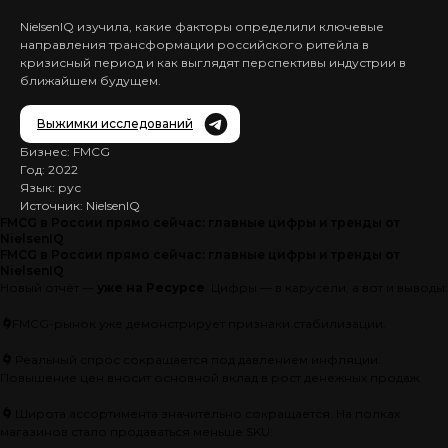
NielsenIQ изучила, какие факторы определили ключевые
направления трансформации российского ритейла в
кризисный период и как выглядят перспективы индустрии в
ближайшем будущем.
Выжимки исследований
Бизнес: FMCG
Год: 2022
Язык: рус
Источник: NielsenIQ
FMCG в России прямо сейчас: главные цифры и тренды от
NielsenIQ
FMCG в России прямо сейчас: главные цифры и тренды от
NielsenIQ
Новый отчёт —
уже на Ресурсе
. Цифры — в карусели, а вот и выводы:
🌀
FMCG-рынок уже демонстрирует признаки стабилизации.
🌀
Реальный спрос сокращается под давлением инфляции.
Повышение цен вносит основной вклад в рост денежных продаж.
🌀
Широта ассортимента значительно сокращается. На полках
магазинов стало продаваться меньше SKU.