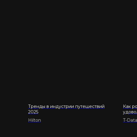
Тренды в индустрии путешествий
Как р
2025
удово
Hilton
T-Dat