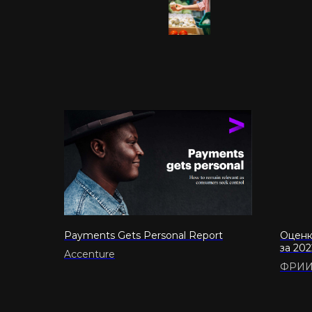
Payments Gets Personal Report
Оценк
за 202
Accenture
ФРИ