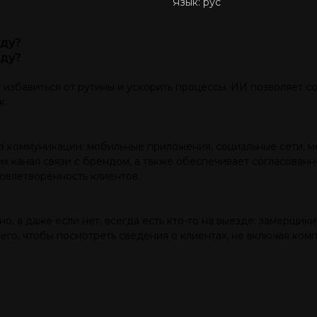
Язык: рус
оду?
оду?
избавиться от рутины и ускорить процессы. ИИ позволяет со
к.
в коммуникации: мобильные приложения, социальные сети, м
х канал связи с брендом, а также обеспечивает согласован
овлетворённость клиентов.
, а даже если нет, всегда есть кто-то на выезде: замерщики
го, чтобы посмотреть сведения о клиентах, не включая комп