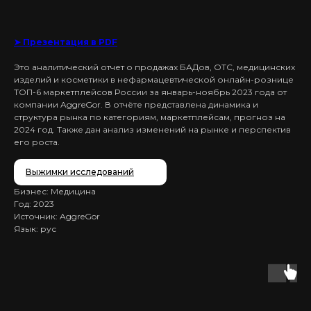
➤ Презентация в PDF
Это аналитический отчет о продажах БАДов, ОТС, медицинских
изделий и косметики в нефармацевтической онлайн-рознице
ТОП-6 маркетплейсов России за январь-ноябрь 2023 года от
компании AggreGor. В отчёте представлена динамика и
структура рынка по категориям, маркетплейсам, прогноз на
2024 год. Также дан анализ изменений на рынке и перспектив
его роста.
Выжимки исследований
Бизнес: Медицина
Год: 2023
Источник: AggreGor
Язык: рус