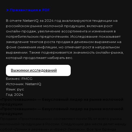
➤ Презентация в PDF
В отчете NielsenIQ за 2024 год анализируются тенденции на
российском рынке молочной продукции, включая рост
онлайн-продаж, увеличение ассортимента и изменения в
потребительских предпочтениях. Исследование показывает
замедление темпов роста продаж в денежном выражении на
фоне снижения инфляции, но отмечает рост в натуральном
выражении. Также подчеркивается значимость онлайн-рынка,
который продолжает набирать вес.
Выжимки исследований
Бизнес: FMCG
Источник: NielsenIQ
Язык: рус
Год: 2024
«Простоквашино» — безусловный лидер на рынке молочной
продукции
«Простоквашино» — безусловный лидер на рынке молочной
продукции
Продажи «Простоквашино» составляют почти 5% от всего рынка
молочной продукции в России. Следующие два места делят между
собой «Домик в деревне» и «Брест-Литовск». Все три бренда