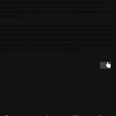
производят разнообразные виды молочной продукции, не
фокусируясь на одном товаре. Кроме того, они претендуют на
натуральность и являются локальными производителями (Россия и
Белоруссия).
Следующие два места занимают более узконаправленные бренды —
«Чудо», специализирующийся на производстве йогуртов, и Hochland,
известный своими плавленными сырами. Их можно смело назвать
лидерами в своих категориях. За ними следуют многопрофильные
«Село Зеленое», «Вкуснотеево» и «Экомилк». А закрывают рейтинг
вновь йогурты («Даниссимо») и сыры («Ламбер»).