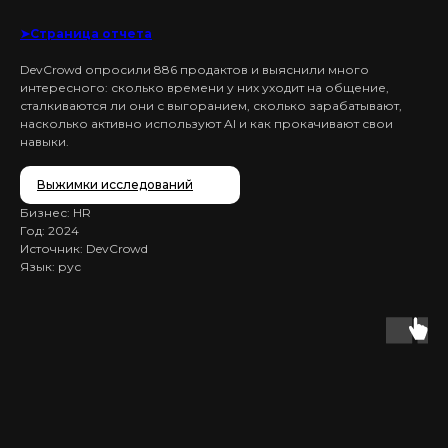
➤Страница отчета
DevCrowd
опросили 886 продактов и выяснили много
интересного: сколько времени у них уходит на общение,
сталкиваются ли они с выгоранием, сколько зарабатывают,
насколько активно используют AI и как прокачивают свои
навыки.
Выжимки исследований
Бизнес: HR
Год: 2024
Источник: DevCrowd
Язык: рус