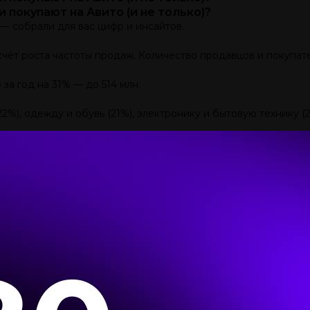
 покупают на Авито (и не только)?
o — собрали для вас цифр и инсайтов.
счёт роста частоты продаж. Количество продавцов и покупат
а год на 31% — до 514 млн.
%), одежду и обувь (21%), электронику и бытовую технику (