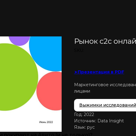
Рынок c2c онлай
SKU:
➤
Презентация в PDF
Маркетинговое исследован
лицами
Выжимки исследовани
Год: 2022
Источник: Data Insight
Язык: рус
 покупают на Авито (и не только)?