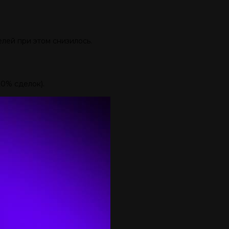
елей при этом снизилось.
20% сделок).