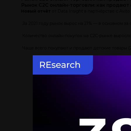
Рынок C2C онлайн-торговли: как продают и
Новый отчёт
от Data Insight в партнёрстве с Avit
За 2021 году рынок вырос на 21% — в основном за 
Количество онлайн-покупок на С2С-рынке выросло з
Чаще всего покупают и продают детские товары (22