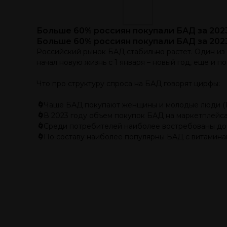
Больше 60% россиян покупали БАД за 202
Больше 60% россиян покупали БАД за 202
Российский рынок БАД стабильно растет. Один из г
начал новую жизнь с 1 января – новый год, еще и 
Что про структуру спроса на БАД говорят цирфы:
🌀
Чаще БАД покупают женщины и молодые люди (18
🌀
В 2023 году объем покупок БАД на маркетплейса
🌀
Среди потребителей наиболее востребованы до
🌀
По составу наиболее популярны БАД с витаминам