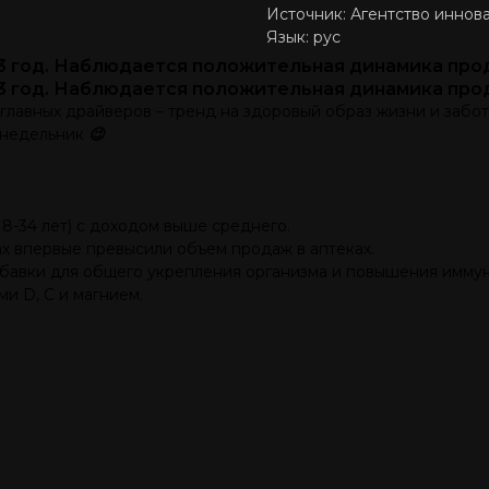
Источник: Агентство инно
Язык: рус
3 год. Наблюдается положительная динамика про
3 год. Наблюдается положительная динамика про
лавных драйверов – тренд на здоровый образ жизни и заботу
понедельник
😉
-34 лет) с доходом выше среднего.
х впервые превысили объем продаж в аптеках.
бавки для общего укрепления организма и повышения иммун
и D, C и магнием.