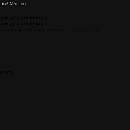
ваций Москвы
даж для решения о
даж для решения о
 о здоровье. Особенно актуально для тех, кто
итета.