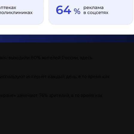
нлайн выходили 80% жителей России, здесь
 используют интернет каждый день, в то время как
кране» замечают 76% зрителей, в то время как