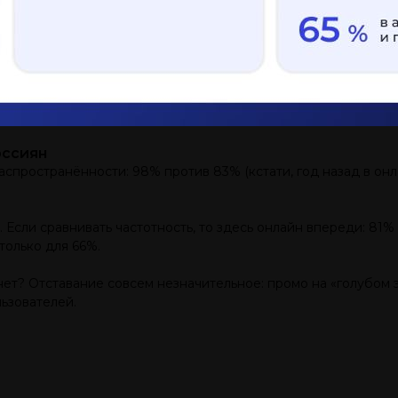
оссиян
распространённости: 98% против 83% (кстати, год назад в о
. Если сравнивать частотность, то здесь онлайн впереди: 81%
только для 66%.
ет? Отставание совсем незначительное: промо на «голубом э
ьзователей.