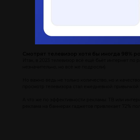
Смотрят телевизор хотя бы иногда 98% р
Итак, в 2023 телевизор всё ещё бьёт интернет по 
незначительно, но всё же подросли).
Но важно ведь не только количество, но и качество
просмотр телевизора стал ежедневной привычкой 
А что же по эффективности рекламы: ТВ или интерн
реклама на баннерах гаджетов привлекает 72% пол