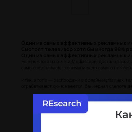
Один из самых эффективных рекламных ин
Смотрят телевизор хотя бы иногда 98% р
Один из самых эффективных рекламных ин
Ещё немного из отчёта Mediascope: достали такой
самого «цепляющего внимание» до самого незамет
Итак, в топе — распродажи в офлайн-магазинах, те
отрабатывают хуже: кажется, баннерная слепота де