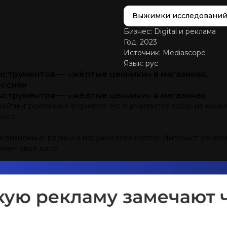
Выжимки исследовани
Бизнес: Digital и реклама
Год: 2023
Источник: Mediascope
Язык: рус
струментов — «жёлтые ценники» в магазинах.
оссиян
струментов — «жёлтые ценники» в магазинах.
 рейтинг рекламных форматов. Но оценивается здесь не конв
ного.
левизионные ролики и наружка всех сортов. Интернет-реклам
лает своё дело.