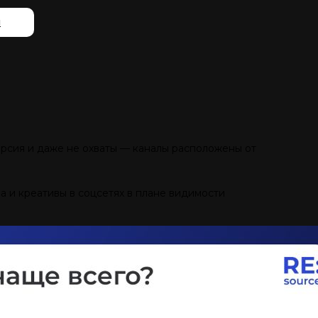
й
ерсия и даже не охваты — каналы расположены от
а и креативы в соцсетях в плане видимости