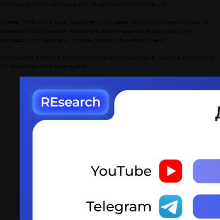
WhatsApp и ВК, как правило, сидят ребята постарше.
Кстати, TikTok все еще смотрят — он даже обогнал Яндекс по доле
времени. Получается короткие вертикальные видео смотрят
больше, чем ищут что-то в интернете. Занимательно!
Закрывают рейтинг Одноклассники. Хоть на них и приходится всего
2% времени, они еще живы!