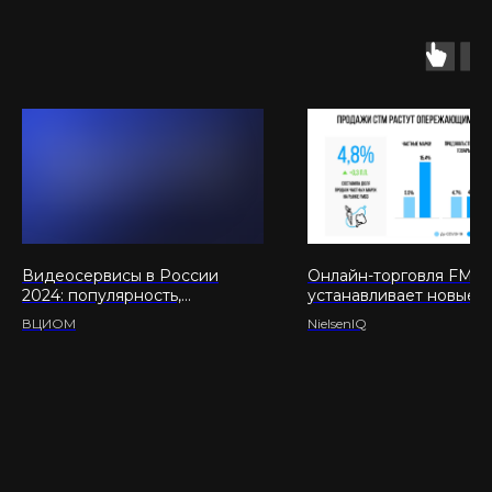
Видеосервисы в России
Онлайн-торговля FMC
2024: популярность,
устанавливает новые
предпочтения и конкуренция
рекорды
ВЦИОМ
NielsenIQ