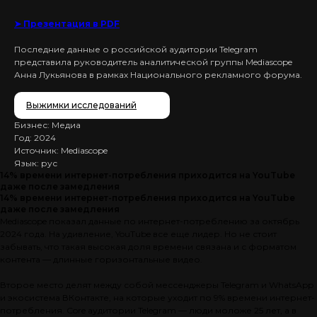
➤ Презентация в PDF
Последние данные о российской аудитории Telegram
представила руководитель аналитической группы Mediascope
Анна Лукьянова в рамках Национального рекламного форума.
Выжимки исследований
Бизнес: Медиа
Год: 2024
Источник: Mediascope
Язык: рус
14% времени интернет-потребления приходится на YouTube
даже после замедления
14% времени интернет-потребления приходится на YouTube
даже после замедления
Mediascope показал данные по интернет-потреблению за октябрь
2024 года. На удивление, YouTube все еще лидер. Но не стоит
забывать, что такая высокая доля времени связана и с форматом
контента — длинные горизонтальные видео.
Второе место делят между собой мессенджеры Telegram и WhatsApp
и экосистема ВКонтакте, на которые уходит по 9% времени интернет-
потребления. Core аудитории Telegram — люди моложе 25 лет, а в