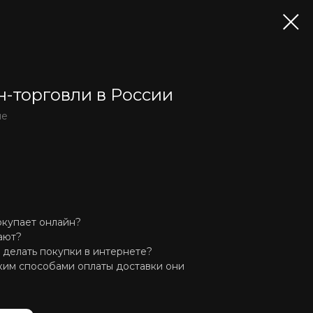
н-торговли в России
ие
окупает онлайн?
ают?
делать покупки в интернете?
аким способами оплаты доставки они