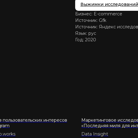
Выжимки исследовани
Бизнес: E-commerce
Источник: Gfk
Источник: Яндекс исследо
Язык: рус
Год: 2020
з пользовательских интересов
Маркетинговое исследо
egram
«Последняя миля для ин
торговли — 2022»
o.works
Data Insight