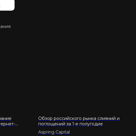
й
вания
вание
Обзор российского рынка слияний и
тернет-
поглощений за 1-е полугодие
Aspring Capital