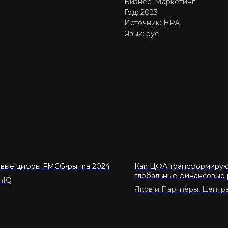
Бизнес: Маркетинг
Год: 2023
Источник: НРА
Язык: рус
вые цифры FMCG-рынка 2024
Как ЦФА трансформиру
глобальные финансовые
nIQ
Яков и Партнёры, Центр
университет