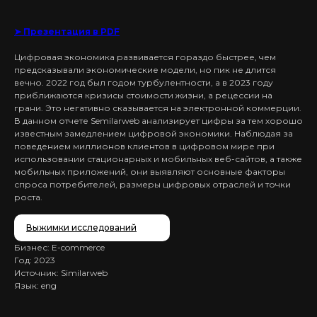
➤ Презентация в PDF
Цифровая экономика развивается гораздо быстрее, чем
предсказывали экономические модели, но пик не длится
вечно. 2022 год был годом турбулентности, а в 2023 году
приближаются кризисы стоимости жизни, а рецессии на
грани. Это негативно сказывается на электронной коммерции.
В данном отчете Semilarweb анализирует цифры за тем хорошо
известным замедлением цифровой экономики. Наблюдая за
поведением миллионов клиентов в цифровом мире при
использовании стационарных и мобильных веб-сайтов, а также
мобильных приложений, они выявляют основные факторы
спроса потребителей, размеры цифровых отраслей и точки
роста.
Выжимки исследований
Бизнес: E-commerce
Год: 2023
Источник: Similarweb
Язык: eng