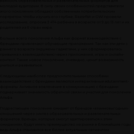
важность образовательных и развлекательных форматов для
молодой аудитории. В силу своих особенностей представители
этого поколения обладают собственным потребительским
портретом. Чтобы изучить его глубже, Razorfish и GWI провели
исследование, опросив 3 474 ребенка в возрасте от 9 до 13 лет и их
родителей из 9 стран мира.
Больше всего поколение Альфа как формат взаимодействия с
брендами привлекают обучающие приложения. Так как эти дети с
раннего возраста окружены гаджетами, у них сформировалась
привычка к взаимодействию через приложения, игры и онлайн-
контент. Также новое поколение, очевидно, ценит возможность
учиться и развиваться.
Следующими наиболее предпочтительными способами
взаимодействия с брендами являются интерактивные edutainment-
форматы. Активное вовлечение в коммуникацию с брендами
подчеркивает значимость обратной связи и участия для поколения
Альфа.
Подрастающее поколение ожидает от брендов «взаимовыгодных»
отношений через синтез образовательных и развлекательных
форматов. Бренды, которые смогут адаптироваться к этим
ожиданиям, будут иметь преимущество на рынке в ближайшие годы,
ведь Альфа становится все более актуальным сегментом