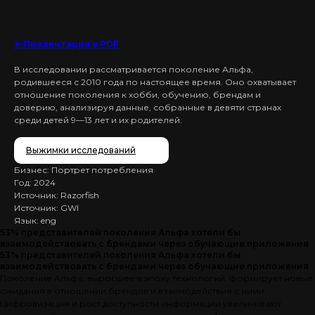
➤ Презентация в PDF
В исследовании рассматривается поколение Альфа,
родившееся с 2010 года по настоящее время. Оно охватывает
отношение поколения к хобби, обучению, брендам и
доверию, анализируя данные, собранные в девяти странах
среди детей 9—13 лет и их родителей.
Выжимки исследований
Бизнес: Портрет потребления
Год: 2024
Источник: Razorfish
Источник: GWI
Язык: eng
53% представителей поколения Альфа хотели бы
взаимодействовать с брендами через обучающие приложения
53% представителей поколения Альфа хотели бы
взаимодействовать с брендами через обучающие приложения
Поколение Альфа, выросшее в эпоху технологий, формирует новые
ожидания в отношении брендов и взаимодействия с ними.
Цифровизация и рост доступности информации увеличивают