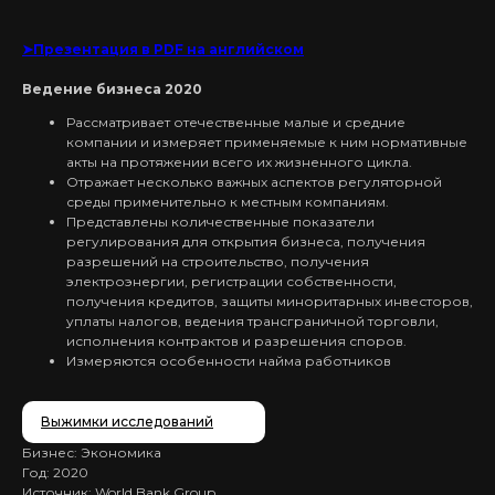
➤Презентация в PDF на английском
Ведение бизнеса 2020
Рассматривает отечественные малые и средние
компании и измеряет применяемые к ним нормативные
акты на протяжении всего их жизненного цикла.
Отражает несколько важных аспектов регуляторной
среды применительно к местным компаниям.
Представлены количественные показатели
регулирования для открытия бизнеса, получения
разрешений на строительство, получения
электроэнергии, регистрации собственности,
получения кредитов, защиты миноритарных инвесторов,
уплаты налогов, ведения трансграничной торговли,
исполнения контрактов и разрешения споров.
Измеряются особенности найма работников
Выжимки исследований
Бизнес: Экономика
Год: 2020
Источник: World Bank Group