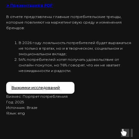
➤ Презентация в PDF
В отчете представлены главные потребительские тренды,
которые повлияют на маркетинговую среду и изменения
брендов:
В 2026 году лояльность потребителей будет выражаться
не только в тратах, но и в творческом, социальном и
эмоциональном вкладе;
54% потребителей хотят получать удовольствие от
онлайн-покупок, но 76% говорят, что им не хватает
неожиданности и радости.
Выжимки исследований
Бизнес: Портрет потребления
Год: 2025
Источник: Braze
Язык: eng